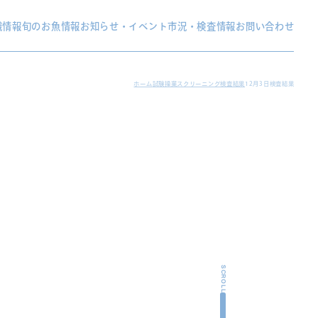
織情報
旬のお魚情報
お知らせ・イベント
市況・検査情報
お問い合わせ
ホーム
試験操業スクリーニング検査結果
12月3日検査結果
SCROLL