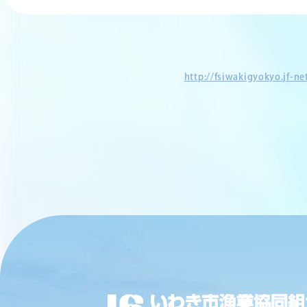
http://fsiwakigyokyo.jf-n