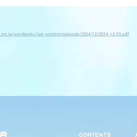
et.ne.jp/wordpress/wp-content/uploads/2024/12/2024-12-03.pdf
CONTENTS