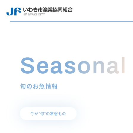
Seasonal 
旬のお魚情報
今が”旬”の常磐もの