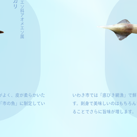
アオメエソ科アオメエソ属
がよく、皮が柔らかいた
いわき市では「底びき網漁」で鮮
「市の魚」に制定してい
す。刺身で美味しいのはもちろん
ることでさらに旨味が増します。