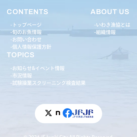
CONTENTS
ABOUT US
トップページ
いわき漁協とは
旬のお魚情報
組織情報
お問い合わせ
個人情報保護方針
TOPICS
お知らせ&イベント情報
市況情報
試験操業スクリーニング検査結果