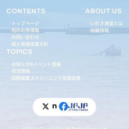
CONTENTS
ABOUT US
トップページ
いわき漁協とは
旬のお魚情報
組織情報
お問い合わせ
個人情報保護方針
TOPICS
お知らせ&イベント情報
市況情報
試験操業スクリーニング検査結果