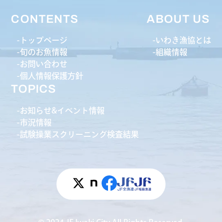
CONTENTS
ABOUT US
トップページ
いわき漁協とは
旬のお魚情報
組織情報
お問い合わせ
個人情報保護方針
TOPICS
お知らせ&イベント情報
市況情報
試験操業スクリーニング検査結果