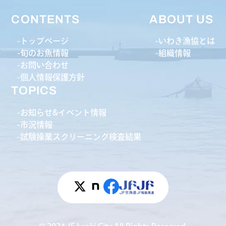
CONTENTS
ABOUT US
トップページ
いわき漁協とは
旬のお魚情報
組織情報
お問い合わせ
個人情報保護方針
TOPICS
お知らせ&イベント情報
市況情報
試験操業スクリーニング検査結果