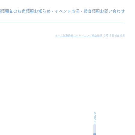
織情報
旬のお魚情報
お知らせ・イベント
市況・検査情報
お問い合わせ
ホーム
試験操業スクリーニング検査結果
12月13日検査結果
SCROLL