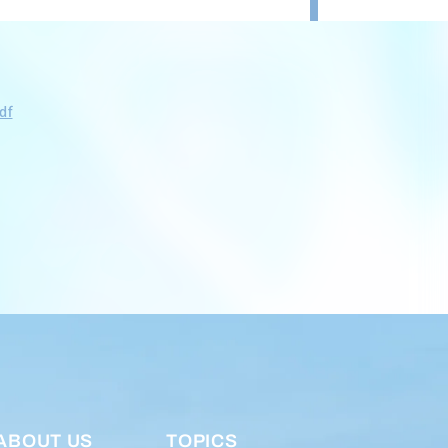
df
ABOUT US
TOPICS