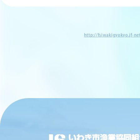
http://fsiwakigyokyo.jf-n