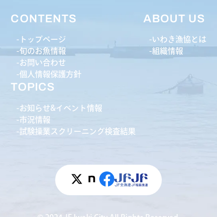
CONTENTS
ABOUT US
トップページ
いわき漁協とは
旬のお魚情報
組織情報
お問い合わせ
個人情報保護方針
TOPICS
お知らせ&イベント情報
市況情報
試験操業スクリーニング検査結果