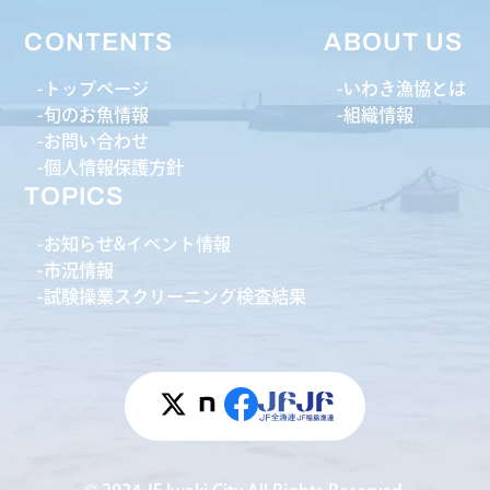
CONTENTS
ABOUT US
トップページ
いわき漁協とは
旬のお魚情報
組織情報
お問い合わせ
個人情報保護方針
TOPICS
お知らせ&イベント情報
市況情報
試験操業スクリーニング検査結果