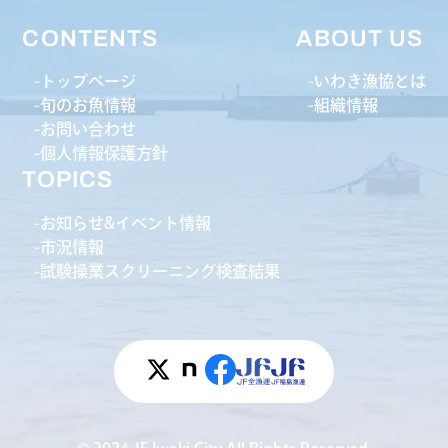
CONTENTS
ABOUT US
トップページ
いわき漁協とは
旬のお魚情報
組織情報
お問い合わせ
個人情報保護方針
TOPICS
お知らせ&イベント情報
市況情報
試験操業スクリーニング検査結果