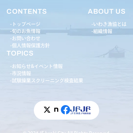
CONTENTS
ABOUT US
トップページ
いわき漁協とは
旬のお魚情報
組織情報
お問い合わせ
個人情報保護方針
TOPICS
お知らせ&イベント情報
市況情報
試験操業スクリーニング検査結果