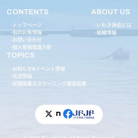
CONTENTS
ABOUT US
トップページ
いわき漁協とは
旬のお魚情報
組織情報
お問い合わせ
個人情報保護方針
TOPICS
お知らせ&イベント情報
市況情報
試験操業スクリーニング検査結果