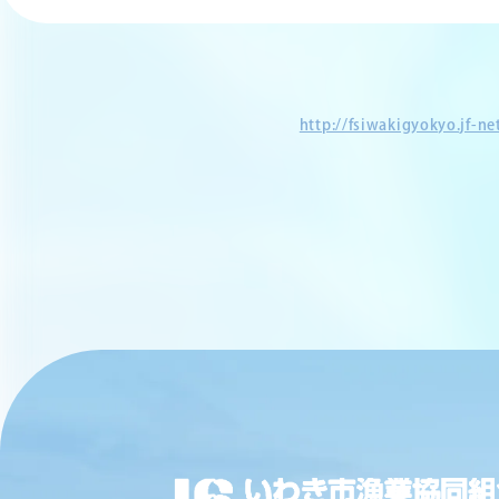
http://fsiwakigyokyo.jf-n