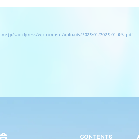
et.ne.jp/wordpress/wp-content/uploads/2025/01/2025-01-09s.pdf
CONTENTS