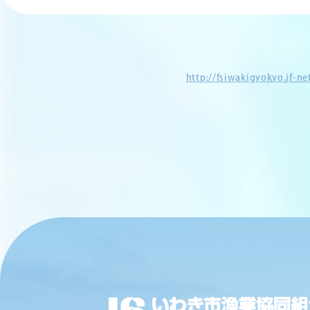
http://fsiwakigyokyo.jf-n