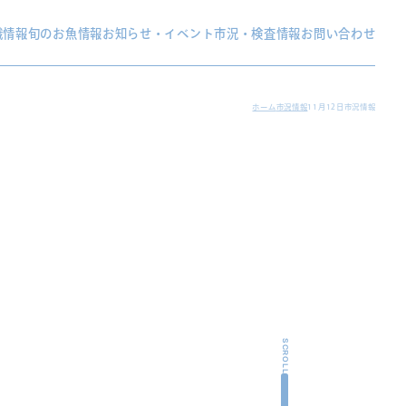
織情報
旬のお魚情報
お知らせ・イベント
市況・検査情報
お問い合わせ
ホーム
市況情報
11月12日市況情報
SCROLL