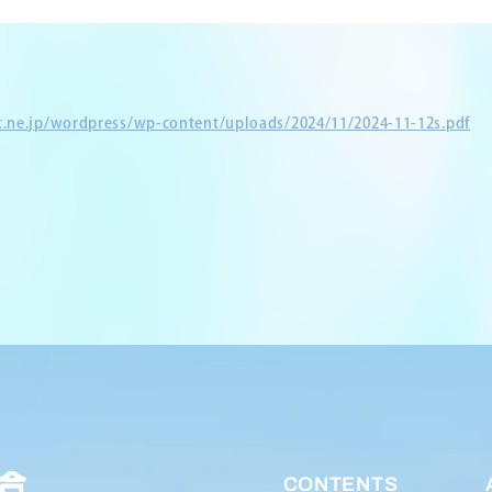
et.ne.jp/wordpress/wp-content/uploads/2024/11/2024-11-12s.pdf
CONTENTS