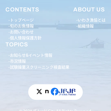
CONTENTS
ABOUT US
トップページ
いわき漁協とは
旬のお魚情報
組織情報
お問い合わせ
個人情報保護方針
TOPICS
お知らせ&イベント情報
市況情報
試験操業スクリーニング検査結果