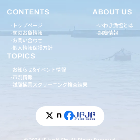
CONTENTS
ABOUT US
トップページ
いわき漁協とは
旬のお魚情報
組織情報
お問い合わせ
個人情報保護方針
TOPICS
お知らせ&イベント情報
市況情報
試験操業スクリーニング検査結果