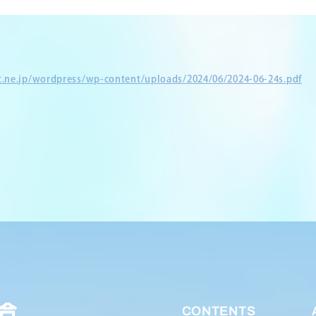
et.ne.jp/wordpress/wp-content/uploads/2024/06/2024-06-24s.pdf
CONTENTS