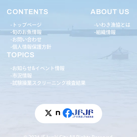
CONTENTS
ABOUT US
トップページ
いわき漁協とは
旬のお魚情報
組織情報
お問い合わせ
個人情報保護方針
TOPICS
お知らせ&イベント情報
市況情報
試験操業スクリーニング検査結果