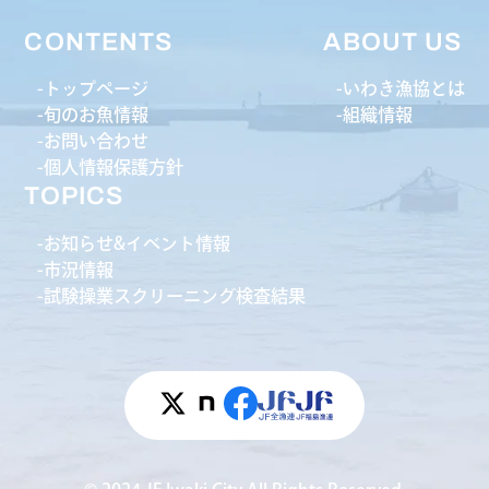
CONTENTS
ABOUT US
トップページ
いわき漁協とは
旬のお魚情報
組織情報
お問い合わせ
個人情報保護方針
TOPICS
お知らせ&イベント情報
市況情報
試験操業スクリーニング検査結果