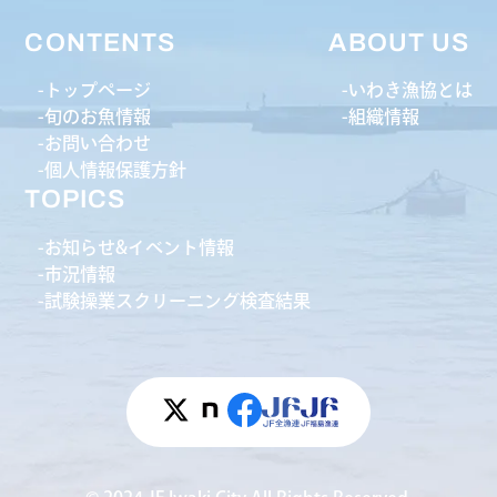
CONTENTS
ABOUT US
トップページ
いわき漁協とは
旬のお魚情報
組織情報
お問い合わせ
個人情報保護方針
TOPICS
お知らせ&イベント情報
市況情報
試験操業スクリーニング検査結果