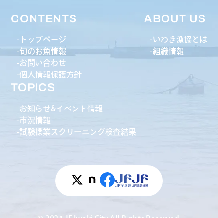
CONTENTS
ABOUT US
トップページ
いわき漁協とは
旬のお魚情報
組織情報
お問い合わせ
個人情報保護方針
TOPICS
お知らせ&イベント情報
市況情報
試験操業スクリーニング検査結果