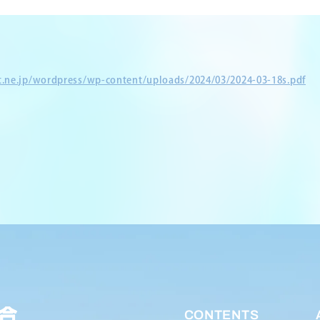
et.ne.jp/wordpress/wp-content/uploads/2024/03/2024-03-18s.pdf
CONTENTS