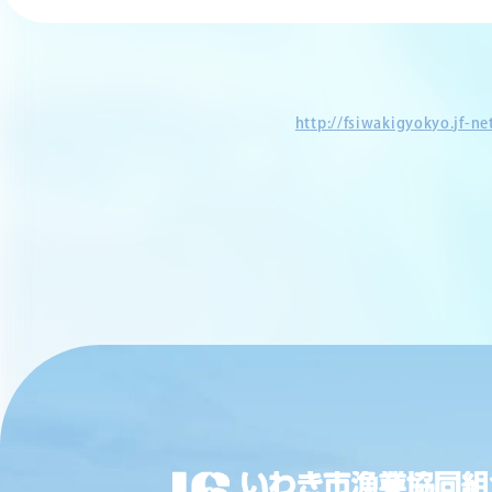
http://fsiwakigyokyo.jf-n