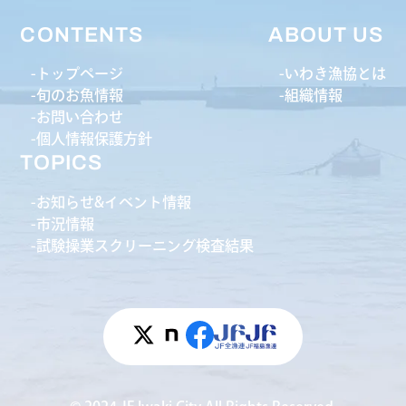
CONTENTS
ABOUT US
トップページ
いわき漁協とは
旬のお魚情報
組織情報
お問い合わせ
個人情報保護方針
TOPICS
お知らせ&イベント情報
市況情報
試験操業スクリーニング検査結果