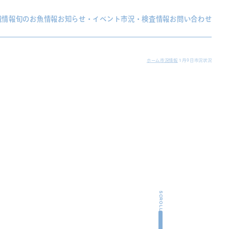
織情報
旬のお魚情報
お知らせ・イベント
市況・検査情報
お問い合わせ
ホーム
市況情報
１月9日市況状況
SCROLL