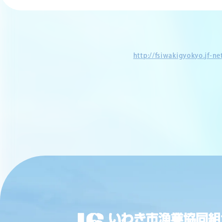
http://fsiwakigyokyo.jf-n