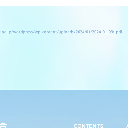
et.ne.jp/wordpress/wp-content/uploads/2024/01/2024-01-09s.pdf
CONTENTS