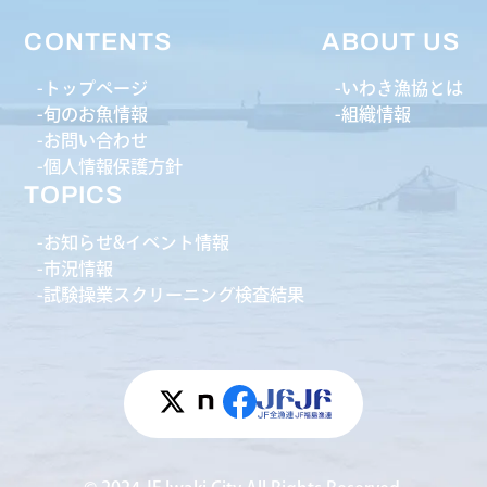
CONTENTS
ABOUT US
トップページ
いわき漁協とは
旬のお魚情報
組織情報
お問い合わせ
個人情報保護方針
TOPICS
お知らせ&イベント情報
市況情報
試験操業スクリーニング検査結果