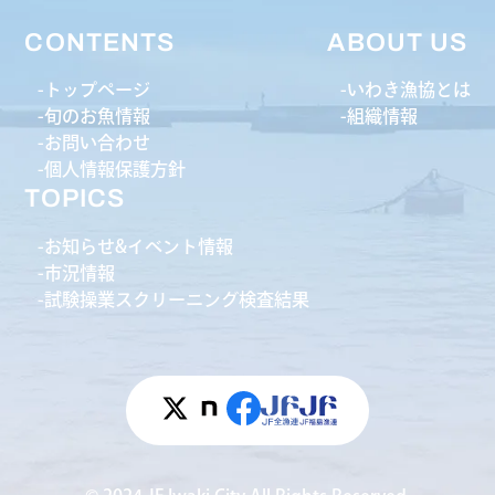
CONTENTS
ABOUT US
トップページ
いわき漁協とは
旬のお魚情報
組織情報
お問い合わせ
個人情報保護方針
TOPICS
お知らせ&イベント情報
市況情報
試験操業スクリーニング検査結果