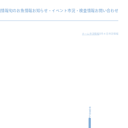
織情報
旬のお魚情報
お知らせ・イベント
市況・検査情報
お問い合わせ
ホーム
市況情報
8月４日市況情報
SCROLL