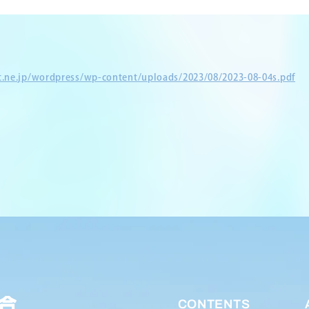
et.ne.jp/wordpress/wp-content/uploads/2023/08/2023-08-04s.pdf
CONTENTS