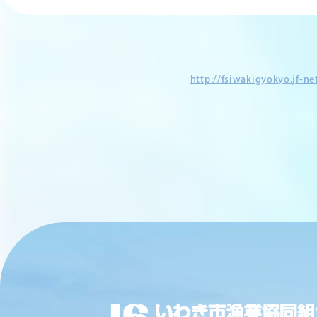
http://fsiwakigyokyo.jf-n