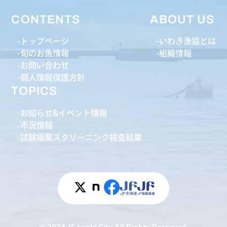
CONTENTS
ABOUT US
トップページ
いわき漁協とは
旬のお魚情報
組織情報
お問い合わせ
個人情報保護方針
TOPICS
お知らせ&イベント情報
市況情報
試験操業スクリーニング検査結果