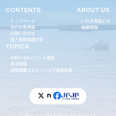
CONTENTS
ABOUT US
トップページ
いわき漁協とは
旬のお魚情報
組織情報
お問い合わせ
個人情報保護方針
TOPICS
お知らせ&イベント情報
市況情報
試験操業スクリーニング検査結果