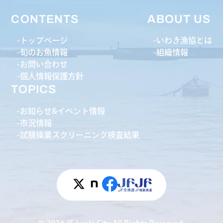
CONTENTS
ABOUT US
トップページ
いわき漁協とは
旬のお魚情報
組織情報
お問い合わせ
個人情報保護方針
TOPICS
お知らせ&イベント情報
市況情報
試験操業スクリーニング検査結果