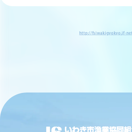
http://fsiwakigyokyo.jf-n