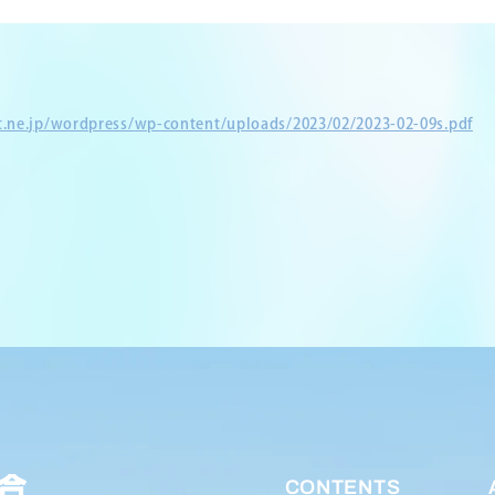
et.ne.jp/wordpress/wp-content/uploads/2023/02/2023-02-09s.pdf
CONTENTS