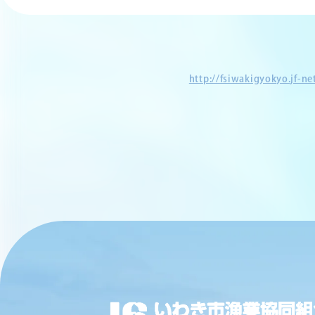
http://fsiwakigyokyo.jf-n