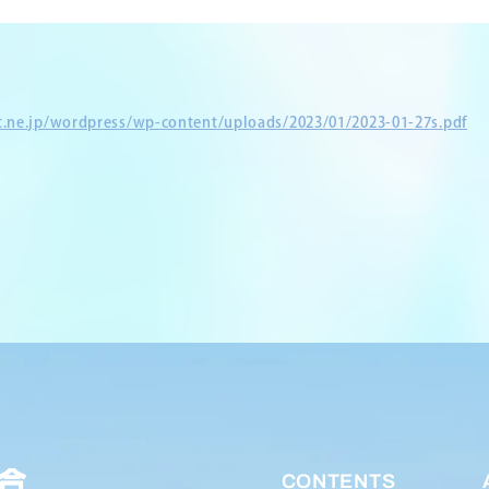
et.ne.jp/wordpress/wp-content/uploads/2023/01/2023-01-27s.pdf
CONTENTS