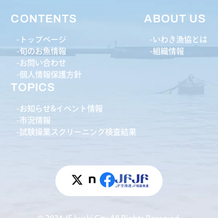
CONTENTS
ABOUT US
トップページ
いわき漁協とは
旬のお魚情報
組織情報
お問い合わせ
個人情報保護方針
TOPICS
お知らせ&イベント情報
市況情報
試験操業スクリーニング検査結果