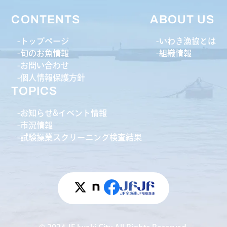
CONTENTS
ABOUT US
トップページ
いわき漁協とは
旬のお魚情報
組織情報
お問い合わせ
個人情報保護方針
TOPICS
お知らせ&イベント情報
市況情報
試験操業スクリーニング検査結果