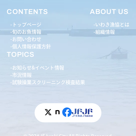
CONTENTS
ABOUT US
トップページ
いわき漁協とは
旬のお魚情報
組織情報
お問い合わせ
個人情報保護方針
TOPICS
お知らせ&イベント情報
市況情報
試験操業スクリーニング検査結果