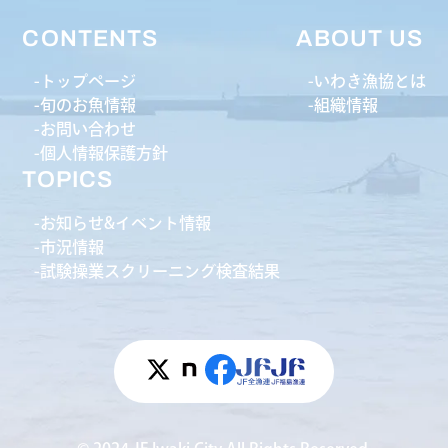
CONTENTS
ABOUT US
トップページ
いわき漁協とは
旬のお魚情報
組織情報
お問い合わせ
個人情報保護方針
TOPICS
お知らせ&イベント情報
市況情報
試験操業スクリーニング検査結果