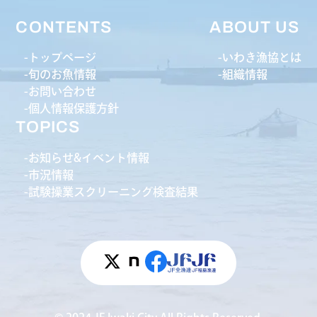
CONTENTS
ABOUT US
トップページ
いわき漁協とは
旬のお魚情報
組織情報
お問い合わせ
個人情報保護方針
TOPICS
お知らせ&イベント情報
市況情報
試験操業スクリーニング検査結果