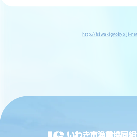
http://fsiwakigyokyo.jf-n