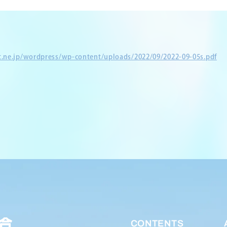
et.ne.jp/wordpress/wp-content/uploads/2022/09/2022-09-05s.pdf
CONTENTS