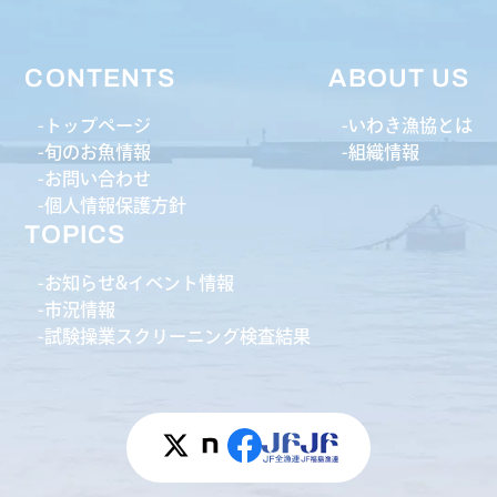
CONTENTS
ABOUT US
トップページ
いわき漁協とは
旬のお魚情報
組織情報
お問い合わせ
個人情報保護方針
TOPICS
お知らせ&イベント情報
市況情報
試験操業スクリーニング検査結果