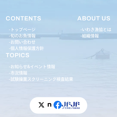
CONTENTS
ABOUT US
トップページ
いわき漁協とは
旬のお魚情報
組織情報
お問い合わせ
個人情報保護方針
TOPICS
お知らせ&イベント情報
市況情報
試験操業スクリーニング検査結果