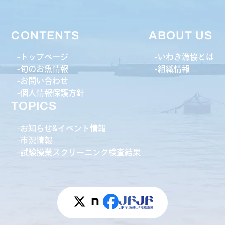
CONTENTS
ABOUT US
トップページ
いわき漁協とは
旬のお魚情報
組織情報
お問い合わせ
個人情報保護方針
TOPICS
お知らせ&イベント情報
市況情報
試験操業スクリーニング検査結果