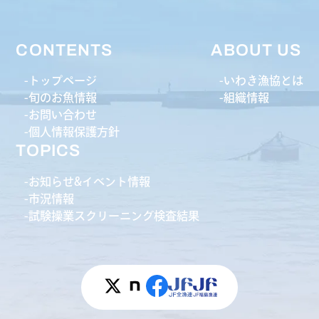
CONTENTS
ABOUT US
トップページ
いわき漁協とは
旬のお魚情報
組織情報
お問い合わせ
個人情報保護方針
TOPICS
お知らせ&イベント情報
市況情報
試験操業スクリーニング検査結果