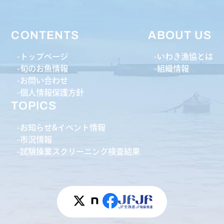
CONTENTS
ABOUT US
トップページ
いわき漁協とは
旬のお魚情報
組織情報
お問い合わせ
個人情報保護方針
TOPICS
お知らせ&イベント情報
市況情報
試験操業スクリーニング検査結果