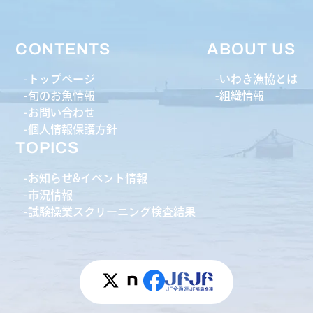
CONTENTS
ABOUT US
トップページ
いわき漁協とは
旬のお魚情報
組織情報
お問い合わせ
個人情報保護方針
TOPICS
お知らせ&イベント情報
市況情報
試験操業スクリーニング検査結果