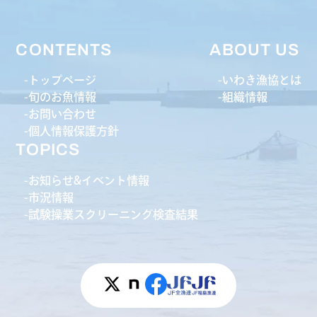
CONTENTS
ABOUT US
トップページ
いわき漁協とは
旬のお魚情報
組織情報
お問い合わせ
個人情報保護方針
TOPICS
お知らせ&イベント情報
市況情報
試験操業スクリーニング検査結果