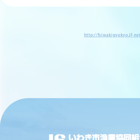
http://fsiwakigyokyo.jf-n