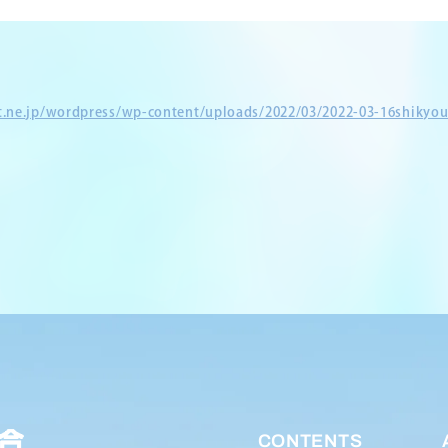
et.ne.jp/wordpress/wp-content/uploads/2022/03/2022-03-16shikyou
CONTENTS