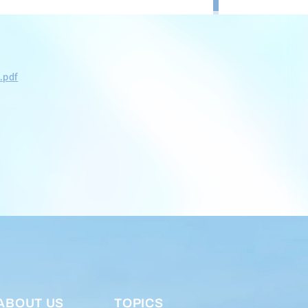
.pdf
ABOUT US
TOPICS