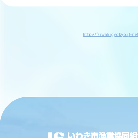
http://fsiwakigyokyo.jf-n