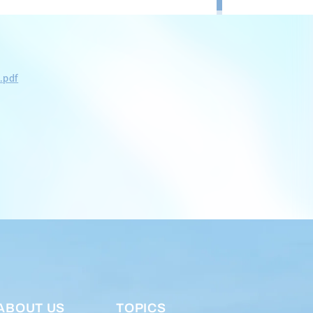
.pdf
ABOUT US
TOPICS