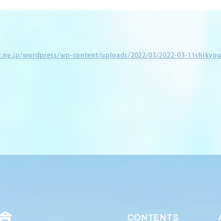
et.ne.jp/wordpress/wp-content/uploads/2022/03/2022-03-11shikyou
CONTENTS