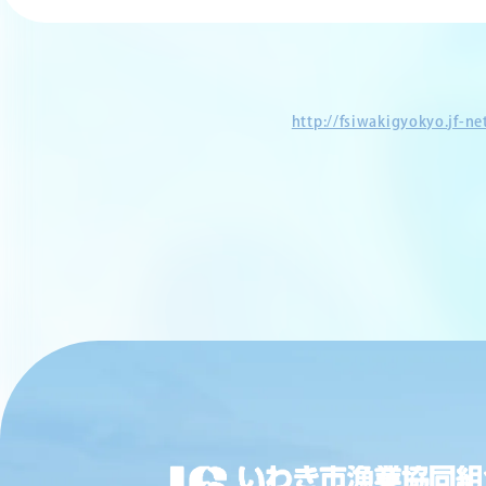
http://fsiwakigyokyo.jf-n