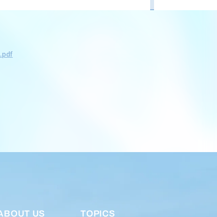
.pdf
ABOUT US
TOPICS