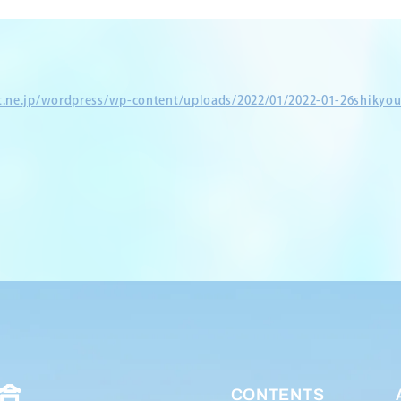
et.ne.jp/wordpress/wp-content/uploads/2022/01/2022-01-26shikyou
CONTENTS