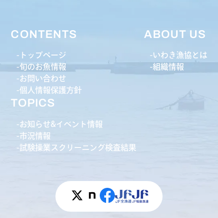
CONTENTS
ABOUT US
トップページ
いわき漁協とは
旬のお魚情報
組織情報
お問い合わせ
個人情報保護方針
TOPICS
お知らせ&イベント情報
市況情報
試験操業スクリーニング検査結果