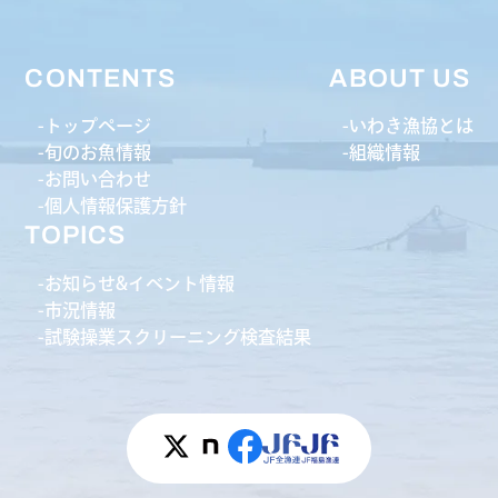
CONTENTS
ABOUT US
トップページ
いわき漁協とは
旬のお魚情報
組織情報
お問い合わせ
個人情報保護方針
TOPICS
お知らせ&イベント情報
市況情報
試験操業スクリーニング検査結果